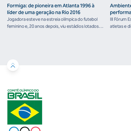
Formiga: de pioneira em Atlanta 1996 à
Ambiente
líder de uma geração na Rio 2016
performa
Jogadora esteve na estreia olímpica do futebol
III Fórum 
feminino e, 20 anos depois, viu estádios lotados
atletas e d
nos Jogos Olímpicos no Brasil
ambientes 
desenvolvi
resultados