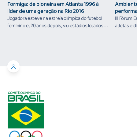
Formiga: de pioneira em Atlanta 1996 à
Ambiente
líder de uma geração na Rio 2016
performa
Jogadora esteve na estreia olímpica do futebol
III Fórum 
feminino e, 20 anos depois, viu estádios lotados
atletas e d
nos Jogos Olímpicos no Brasil
ambientes 
desenvolvi
resultados