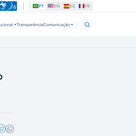
PT
EN
ES
FR
ucional
Transparência
Comunicação
o