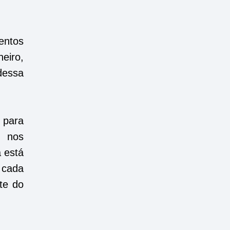
entos
eiro,
dessa
 para
e nos
a está
 cada
te do