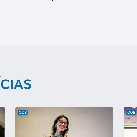
ÍCIAS
COB
COB