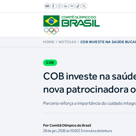
HOME
NOTÍCIAS
COB INVESTE NA SAÚDE BUCA
NEODENT COMO NOVA PATROC
DO TIME BRASIL
COB
COB investe na saúd
nova patrocinadora of
Parceria reforça a importância do cuidado integr
Por Comitê Olímpico do Brasil
28 de jan, 2026 às 10:00 | 3 minutos de leitura