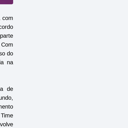
a com
cordo
parte
. Com
sso do
ia na
ca de
mundo,
mento
 Time
volve