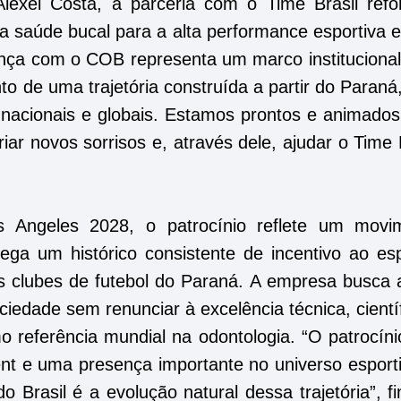
lexei Costa, a parceria com o Time Brasil refo
a saúde bucal para a alta performance esportiva e
iança com o COB representa um marco institucional
to de uma trajetória construída a partir do Paran
nacionais e globais. Estamos prontos e animados
iar novos sorrisos e, através dele, ajudar o Time 
s Angeles 2028, o patrocínio reflete um movi
ega um histórico consistente de incentivo ao esp
ais clubes de futebol do Paraná. A empresa busca
edade sem renunciar à excelência técnica, cientí
mo referência mundial na odontologia. “O patrocín
t e uma presença importante no universo esporti
Brasil é a evolução natural dessa trajetória”, fi