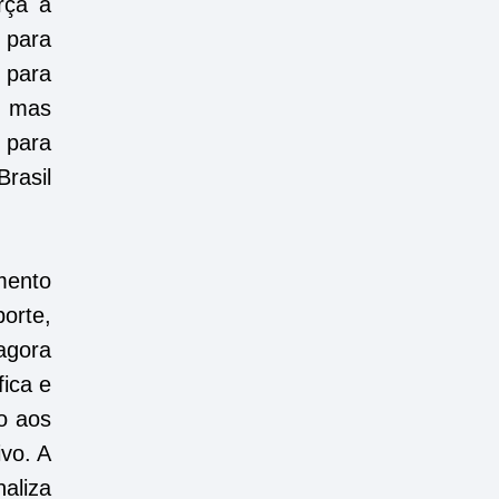
rça a
 para
 para
á, mas
 para
Brasil
mento
orte,
 agora
fica e
io aos
vo. A
naliza