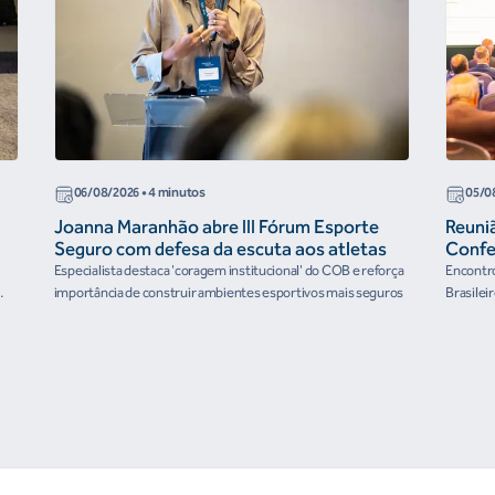
06/08/2026
• 4 minutos
05/0
Joanna Maranhão abre III Fórum Esporte
Reuni
Seguro com defesa da escuta aos atletas
Confe
the Fu
Especialista destaca 'coragem institucional' do COB e reforça
Encontro
organ
importância de construir ambientes esportivos mais seguros
Brasilei
e