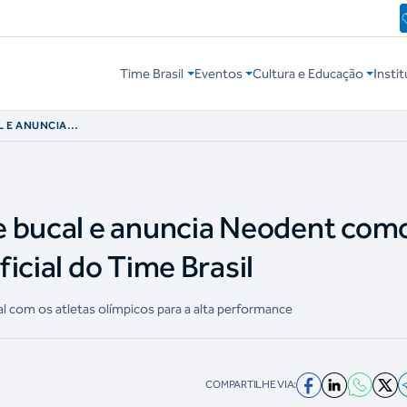
Time Brasil
Eventos
Cultura e Educação
Instit
L E ANUNCIA
INADORA OFICIAL
e bucal e anuncia Neodent com
icial do Time Brasil
al com os atletas olímpicos para a alta performance
COMPARTILHE VIA: