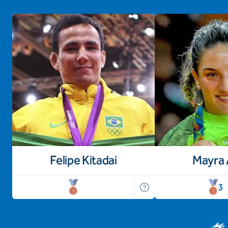
Felipe Kitadai
Mayra 
3