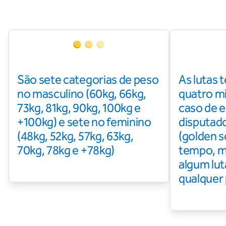
São sete categorias de peso
As lutas 
no masculino (60kg, 66kg,
quatro m
73kg, 81kg, 90kg, 100kg e
caso de 
+100kg) e sete no feminino
disputad
(48kg, 52kg, 57kg, 63kg,
(golden s
70kg, 78kg e +78kg)
tempo, m
algum lut
qualquer