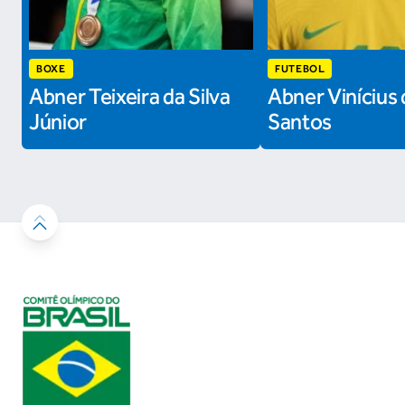
BOXE
FUTEBOL
Abner Teixeira da Silva
Abner Vinícius 
Júnior
Santos