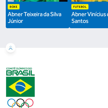
BOXE
FUTEBOL
Abner Teixeira da Silva
Abner Vinícius 
Júnior
Santos