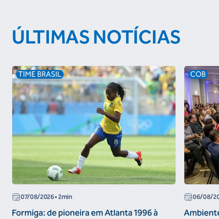
ÚLTIMAS NOTÍCIAS
TIME BRASIL
COB
07/08/2026
• 2min
06/08/2
Formiga: de pioneira em Atlanta 1996 à
Ambiente