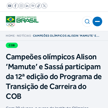
HOME
NOTÍCIAS
CAMPEÕES OLÍMPICOS ALISON ‘MAMUTE’ E
SASSÁ PARTICIPAM DA 12ª EDIÇÃO DO
PROGRAMA DE TRANSIÇÃO DE CARREIRA DO
COB
COB
Campeões olímpicos Alison
‘Mamute’ e Sassá participam
da 12ª edição do Programa de
Transição de Carreira do
COB