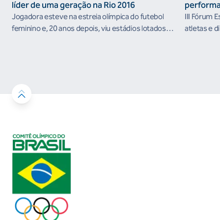
líder de uma geração na Rio 2016
performa
Jogadora esteve na estreia olímpica do futebol
III Fórum 
feminino e, 20 anos depois, viu estádios lotados
atletas e d
nos Jogos Olímpicos no Brasil
ambientes 
desenvolvi
resultados