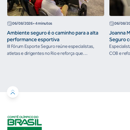
06/08/2026
• 4 minutos
06/08/2
Ambiente seguro é o caminho para a alta
Joanna M
performance esportiva
Seguro c
III Fórum Esporte Seguro reúne especialistas,
Especialis
atletas e dirigentes no Rio e reforça que
COB e refo
ambientes protegidos são condição para o
esportivos
desenvolvimento esportivo e a conquista de
resultados