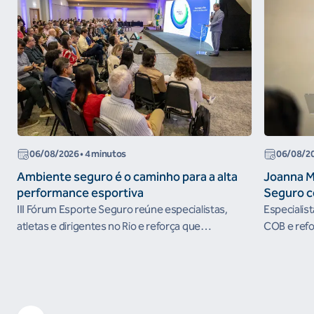
06/08/2026
• 4 minutos
06/08/2
Ambiente seguro é o caminho para a alta
Joanna M
performance esportiva
Seguro c
III Fórum Esporte Seguro reúne especialistas,
Especialis
atletas e dirigentes no Rio e reforça que
COB e refo
ambientes protegidos são condição para o
esportivos
desenvolvimento esportivo e a conquista de
resultados