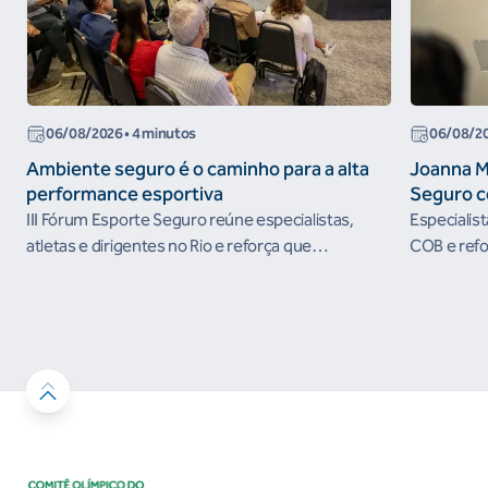
06/08/2026
• 4 minutos
06/08/2
Ambiente seguro é o caminho para a alta
Joanna M
performance esportiva
Seguro c
III Fórum Esporte Seguro reúne especialistas,
Especialis
atletas e dirigentes no Rio e reforça que
COB e refo
ambientes protegidos são condição para o
esportivos
desenvolvimento esportivo e a conquista de
resultados