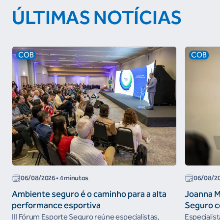
ÚLTIMAS NOTÍCIAS
COB
COB
06/08/2026
• 4 minutos
06/08/2
Ambiente seguro é o caminho para a alta
Joanna M
performance esportiva
Seguro c
III Fórum Esporte Seguro reúne especialistas,
Especialis