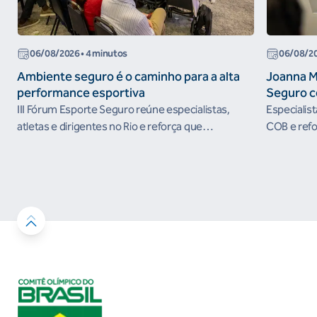
06/08/2026
• 4 minutos
06/08/2
Ambiente seguro é o caminho para a alta
Joanna M
performance esportiva
Seguro c
III Fórum Esporte Seguro reúne especialistas,
Especialis
atletas e dirigentes no Rio e reforça que
COB e refo
ambientes protegidos são condição para o
esportivos
desenvolvimento esportivo e a conquista de
resultados