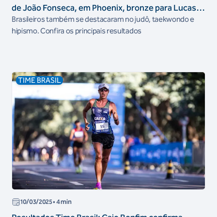
de João Fonseca, em Phoenix, bronze para Lucas
Pinheiro e resultado histórico no Mundial de
Brasileiros também se destacaram no judô, taekwondo e
Bobsled
hipismo. Confira os principais resultados
TIME BRASIL
10/03/2025
• 4 min