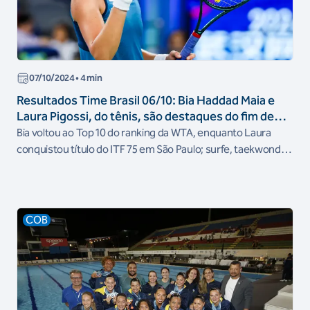
07/10/2024
• 4 min
Resultados Time Brasil 06/10: Bia Haddad Maia e
Laura Pigossi, do tênis, são destaques do fim de
semana
Bia voltou ao Top 10 do ranking da WTA, enquanto Laura
conquistou título do ITF 75 em São Paulo; surfe, taekwondo
e medalhas em Mundiais Júnior também são destaques
COB