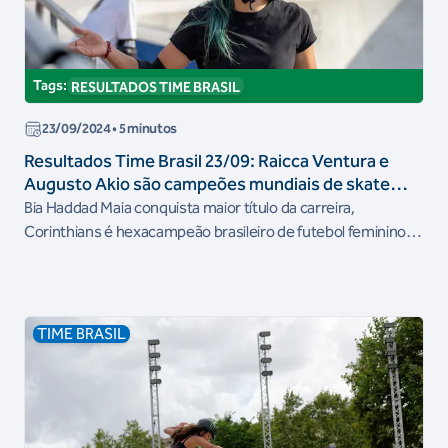
Tags:
RESULTADOS TIME BRASIL
23/09/2024
• 5 minutos
Resultados Time Brasil 23/09: Raicca Ventura e
Augusto Akio são campeões mundiais de skate
park
Bia Haddad Maia conquista maior título da carreira,
Corinthians é hexacampeão brasileiro de futebol feminino e
Time Brasil tem outros bons resultados no final de semana
TIME BRASIL