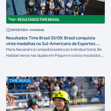
Tags:
RESULTADOS TIME BRASIL
30/09/2024
• 4 minutos
Resultados Time Brasil 30/09: Brasil conquista
vinte medalhas no Sul-Americano de Esportes
Aquáticos
Maria Alexandre é campeã brasileira do Individual Geral, Bia
Haddad vence nas duplas em Pequim e outros resultados
do Time Brasil no fim de semana
TIME BRASIL