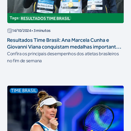
Tags:
RESULTADOS TIME BRASIL
14/10/2024
• 3 minutos
Resultados Time Brasil: Ana Marcela Cunha e
Giovanni Viana conquistam medalhas importantes
no fim de semana
Confira os principais desempenhos dos atletas brasileiros
no fim de semana
TIME BRASIL