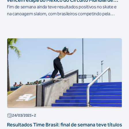
vencem etapa do México do Circuito Mundial de
Vôlei de Praia
Fim de semana ainda teve resultados positivos no skate e
na canoagem slalom, com brasileiros competindo pela
primeira vez na raia olímpica de Los Angeles 2028
24/03/2025
• 2
Resultados Time Brasil: final de semana teve títulos