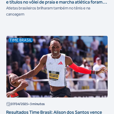
e títulos no vôlei de praia e marcha atlética foram
os destaques do final de semana
Atletas brasileiros brilharam também no tênis e na
canoagem
TIME BRASIL
07/04/2025
• 3 minutos
Resultados Time Brasil: Alison dos Santos vence