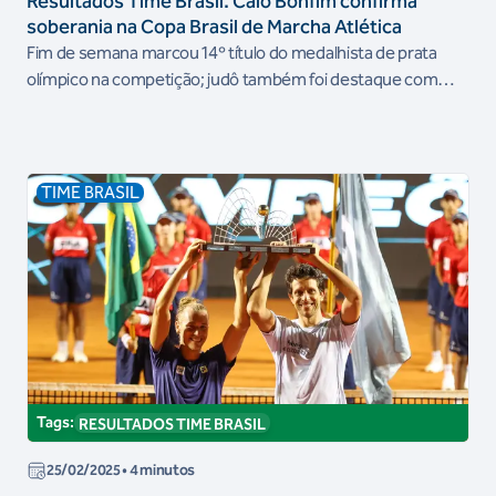
Resultados Time Brasil: Caio Bonfim confirma
soberania na Copa Brasil de Marcha Atlética
Fim de semana marcou 14º título do medalhista de prata
olímpico na competição; judô também foi destaque com
medalha de bronze de Marcelo Fronckowiak no Grand Prix
de Linz, na Áustria
TIME BRASIL
Tags:
RESULTADOS TIME BRASIL
25/02/2025
• 4 minutos