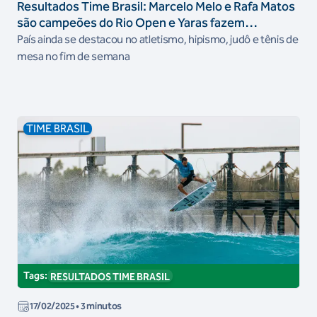
Resultados Time Brasil: Marcelo Melo e Rafa Matos
são campeões do Rio Open e Yaras fazem
campanha histórica no Circuito Mundial de rugby
País ainda se destacou no atletismo, hipismo, judô e tênis de
mesa no fim de semana
TIME BRASIL
Tags:
RESULTADOS TIME BRASIL
17/02/2025
• 3 minutos