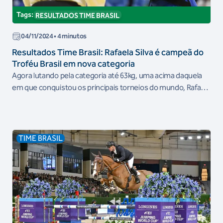
Tags:
RESULTADOS TIME BRASIL
04/11/2024
• 4 minutos
Resultados Time Brasil: Rafaela Silva é campeã do
Troféu Brasil em nova categoria
Agora lutando pela categoria até 63kg, uma acima daquela
em que conquistou os principais torneios do mundo, Rafaela
Silva venceu o Troféu Brasil de Judô. A campeã olímpica
ajudou também o Flamengo a vencer a competição
interclubes.
TIME BRASIL