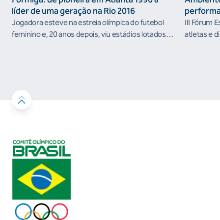
líder de uma geração na Rio 2016
performa
Jogadora esteve na estreia olímpica do futebol
III Fórum 
feminino e, 20 anos depois, viu estádios lotados
atletas e d
nos Jogos Olímpicos no Brasil
ambientes 
desenvolvi
resultados