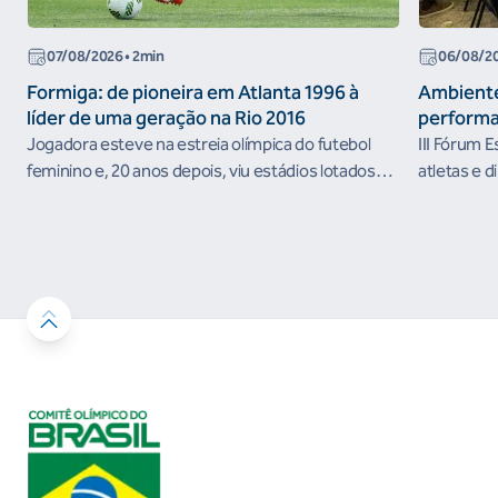
07/08/2026
• 2min
06/08/2
Formiga: de pioneira em Atlanta 1996 à
Ambiente
líder de uma geração na Rio 2016
performa
Jogadora esteve na estreia olímpica do futebol
III Fórum 
feminino e, 20 anos depois, viu estádios lotados
atletas e d
nos Jogos Olímpicos no Brasil
ambientes 
desenvolvi
resultados