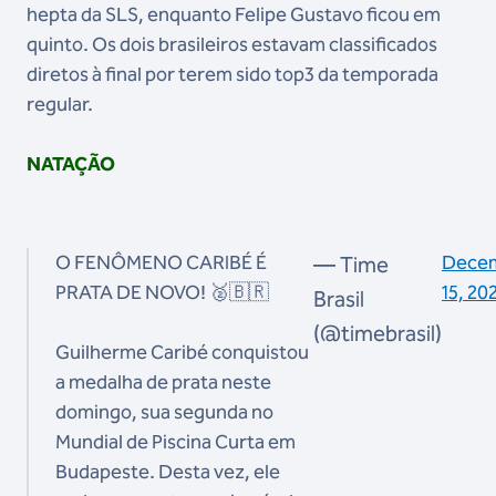
hepta da SLS, enquanto Felipe Gustavo ficou em
quinto. Os dois brasileiros estavam classificados
diretos à final por terem sido top3 da temporada
regular.
NATAÇÃO
O FENÔMENO CARIBÉ É
Dece
— Time
PRATA DE NOVO! 🥈🇧🇷
15, 20
Brasil
(@timebrasil)
Guilherme Caribé conquistou
a medalha de prata neste
domingo, sua segunda no
Mundial de Piscina Curta em
Budapeste. Desta vez, ele