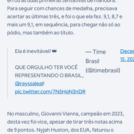
errou as duas primeiras tentativas de manobra.
Para seguir com chances de medalha, precisava
acertar as últimas três, e foi o que ela fez. 9,1, 8,7 e
mais um 9,1, em sequência, para chegar não só ao
pódio, mas também ao título.
Ela é inevitável! 👑
Dece
— Time
15, 20
Brasil
QUE ORGULHO TER VOCÊ
(@timebrasil)
REPRESENTANDO O BRASIL,
@rayssaleal
!
pic.twitter.com/7N5HqN3nDR
No masculino, Giovanni Vianna, campeão em 2023,
desta vez foi vice, apesar de tirar três notas acima
de 9 pontos. Nyjah Huston, dos EUA, faturou o