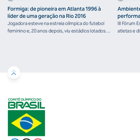
Formiga: de pioneira em Atlanta 1996 à
Ambiente
líder de uma geração na Rio 2016
performa
Jogadora esteve na estreia olímpica do futebol
III Fórum 
feminino e, 20 anos depois, viu estádios lotados
atletas e d
nos Jogos Olímpicos no Brasil
ambientes 
desenvolvi
resultados