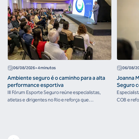
06/08/2026
• 4 minutos
06/08/2
Ambiente seguro é o caminho para a alta
Joanna M
performance esportiva
Seguro c
III Fórum Esporte Seguro reúne especialistas,
Especialis
atletas e dirigentes no Rio e reforça que
COB e refo
ambientes protegidos são condição para o
esportivos
desenvolvimento esportivo e a conquista de
resultados