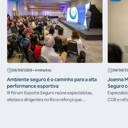
06/08/2026
• 4 minutos
06/08/2
Ambiente seguro é o caminho para a alta
Joanna M
performance esportiva
Seguro c
III Fórum Esporte Seguro reúne especialistas,
Especialis
atletas e dirigentes no Rio e reforça que
COB e refo
ambientes protegidos são condição para o
esportivos
desenvolvimento esportivo e a conquista de
resultados