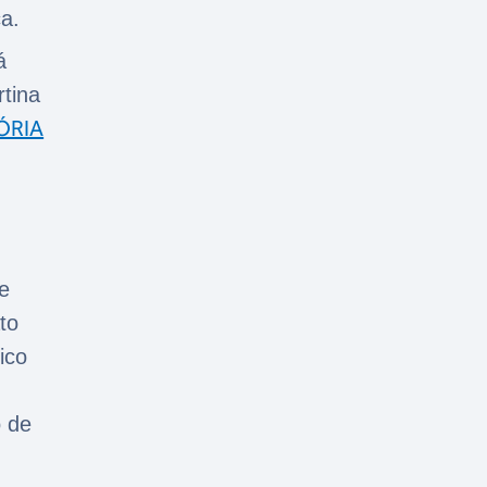
ca.
á
rtina
ÓRIA
me
to
ico
o de