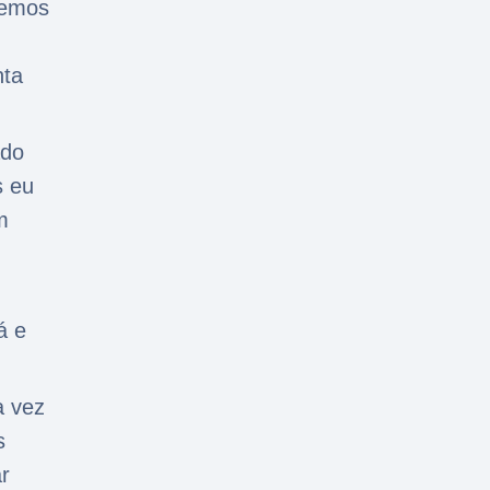
zemos
nta
ado
s eu
m
á e
a vez
s
r