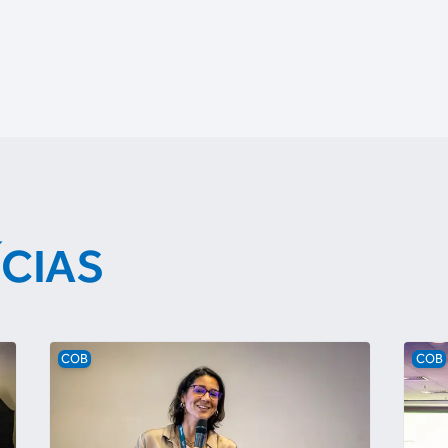
ÍCIAS
COB
COB