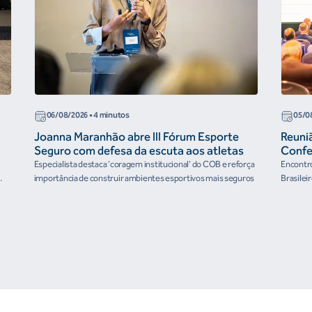
06/08/2026
• 4 minutos
05/0
Joanna Maranhão abre III Fórum Esporte
Reuni
Seguro com defesa da escuta aos atletas
Confe
the Fu
Especialista destaca 'coragem institucional' do COB e reforça
Encontro
organ
importância de construir ambientes esportivos mais seguros
Brasilei
e