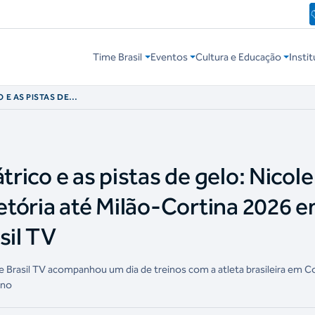
Time Brasil
Eventos
Cultura e Educação
Instit
 E AS PISTAS DE
MBRA TRAJETÓRIA
ENTREVISTA À TIME
trico e as pistas de gelo: Nicole
jetória até Milão-Cortina 2026 
sil TV
ime Brasil TV acompanhou um dia de treinos com a atleta brasileira em C
rno