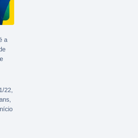
é a
 de
 e
r
1/22,
ans,
nício