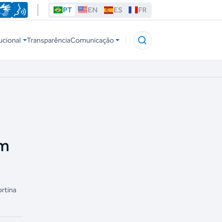
PT
EN
ES
FR
ucional
Transparência
Comunicação
em
ortina