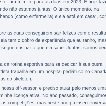
 e ter um técnico para as duas em 2023. E hoje fa
ando não estamos juntas. O único momento, na
lhando (como enfermeira) e ela está em casa”, co
re as duas conseguirem sair felizes com o result
il, ela tem o dobro de experiência que eu tenho, ma
consegue ensinar o que ela sabe. Juntas, somos be
a da rotina esportiva para se dedicar à sua outra
leta trabalha em um hospital pediátrico no Canad
das do skeleton.
a nossa off-season e preciso atuar pelo menos um
minha licença ativa. No ano passado, conseguimo
nas competições, mas neste ano precisei conversa