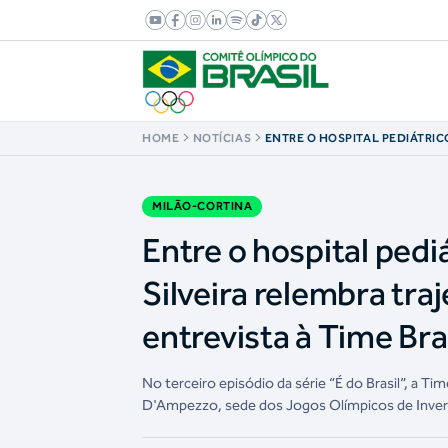
HOME
NOTÍCIAS
ENTRE O HOSPITAL PEDIÁTRICO
GELO: NICOLE SILVEIRA RELE
ATÉ MILÃO-CORTINA 2026 EM 
BRASIL TV
MILÃO-CORTINA
Entre o hospital pediá
Silveira relembra tra
entrevista à Time Bra
No terceiro episódio da série “É do Brasil”, a T
D'Ampezzo, sede dos Jogos Olímpicos de Inve