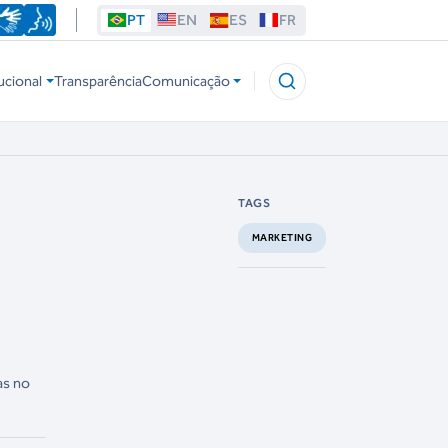
PT
EN
ES
FR
ucional
Transparência
Comunicação
TAGS
MARKETING
as no