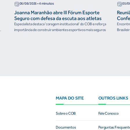
06/08/2026
• 4 minutos
05/0
Joanna Maranhão abre III Fórum Esporte
Reuni
Seguro com defesa da escuta aos atletas
Confe
the Fu
Especialista destaca 'coragem institucional' do COB e reforça
Encontro
organ
importância de construir ambientes esportivos mais seguros
Brasilei
e
MAPA DO SITE
OUTROS LINKS
Sobre o COB
Fale Conosco
Documentos
Perguntas Frequent