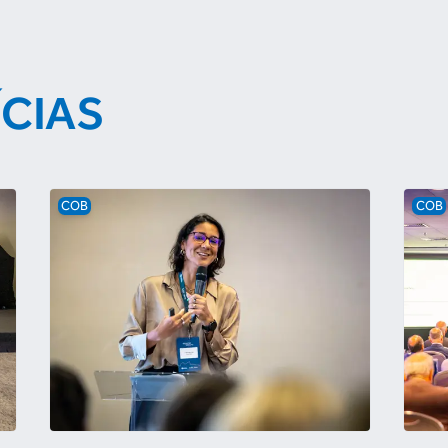
ÍCIAS
COB
COB