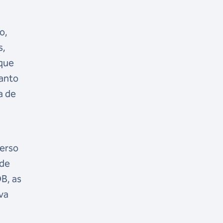
o,
s,
 que
tanto
a de
verso
 de
B, as
va