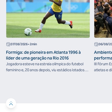
07/08/2026
• 2min
06/08/2
Formiga: de pioneira em Atlanta 1996 à
Ambiente
líder de uma geração na Rio 2016
performa
Jogadora esteve na estreia olímpica do futebol
III Fórum 
feminino e, 20 anos depois, viu estádios lotados
atletas e d
nos Jogos Olímpicos no Brasil
ambientes 
desenvolvi
resultados