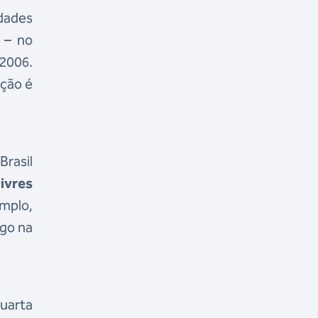
idades
o
– no
2006.
ação é
rasil
livres
mplo,
ngo na
quarta