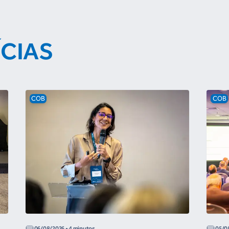
ÍCIAS
COB
COB
06/08/2026
• 4 minutos
05/0