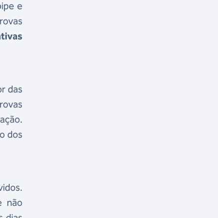
pipe e
provas
tivas
or das
rovas
nação.
ão dos
idos.
e não
s dias