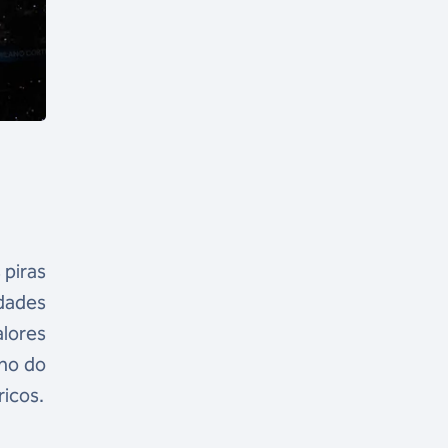
 piras
idades
alores
rno do
ricos.