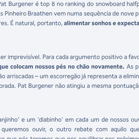
Pat Burgener é top 8 no ranking do snowboard half
as Pinheiro Braathen vem numa sequência de nove 
es. É natural, portanto,
alimentar sonhos e expecta
er imprevisível. Para cada argumento positivo a fav
que colocam nossos pés no chão novamente.
As p
ão arriscadas – um escorregão já representa a elimi
mporada. Pat Burgener não atingiu a mesma pontuaç
anjinho’ e um ‘diabinho’ em cada um de nossos ouv
 queremos ouvir, o outro rebate com aquilo qu
ço que nós teremos que nos equilibrar nos próximo