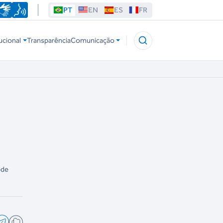
PT
EN
ES
FR
ucional
Transparência
Comunicação
ode