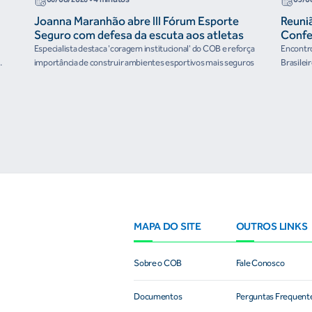
Joanna Maranhão abre III Fórum Esporte
Reuni
Seguro com defesa da escuta aos atletas
Confe
the Fu
Especialista destaca 'coragem institucional' do COB e reforça
Encontro
organ
importância de construir ambientes esportivos mais seguros
Brasilei
e
MAPA DO SITE
OUTROS LINKS
Sobre o COB
Fale Conosco
Documentos
Perguntas Frequent