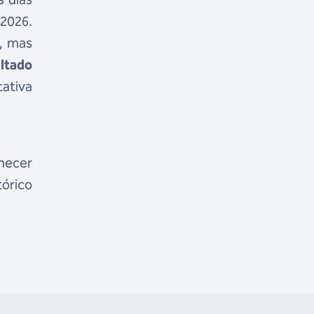
2026.
s, mas
ultado
tativa
hecer
órico