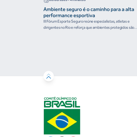
Ambiente seguro é o caminho para a alta
performance esportiva
III Fórum Esporte Seguro reúne especialistas, atletas e
dirigentes no Rio e reforça que ambientes protegidos são
condição para o desenvolvimento esportivo e a conquista d
resultados