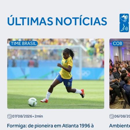
ÚLTIMAS NOTÍCIAS
TIME BRASIL
COB
07/08/2026
• 2min
06/08/2
Formiga: de pioneira em Atlanta 1996 à
Ambiente