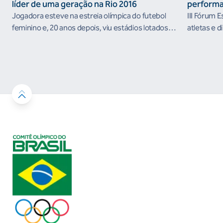
líder de uma geração na Rio 2016
performa
Jogadora esteve na estreia olímpica do futebol
III Fórum 
feminino e, 20 anos depois, viu estádios lotados
atletas e d
nos Jogos Olímpicos no Brasil
ambientes 
desenvolvi
resultados