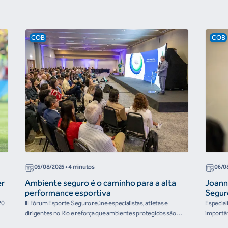
COB
COB
06/08/2026
• 4 minutos
06/0
er
Ambiente seguro é o caminho para a alta
Joann
performance esportiva
Segur
20
III Fórum Esporte Seguro reúne especialistas, atletas e
Especial
dirigentes no Rio e reforça que ambientes protegidos são
importân
condição para o desenvolvimento esportivo e a conquista de