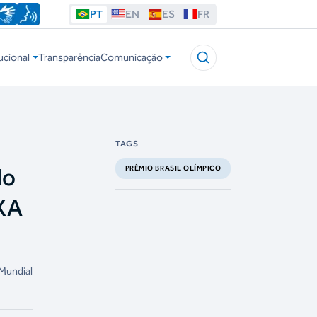
PT
EN
ES
FR
ucional
Transparência
Comunicação
TAGS
do
PRÊMIO BRASIL OLÍMPICO
IXA
 Mundial