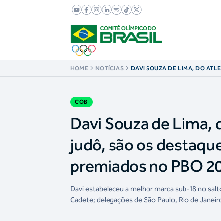
HOME
NOTÍCIAS
DAVI SOUZA DE LIMA, DO ATLE
VALLIM, DO JUDÔ, SÃO OS D
JOGOS DA JUVENTUDE CAIXA
PBO 2025
COB
Davi Souza de Lima, d
judô, são os destaq
premiados no PBO 2
Davi estabeleceu a melhor marca sub-18 no salto
Cadete; delegações de São Paulo, Rio de Janei