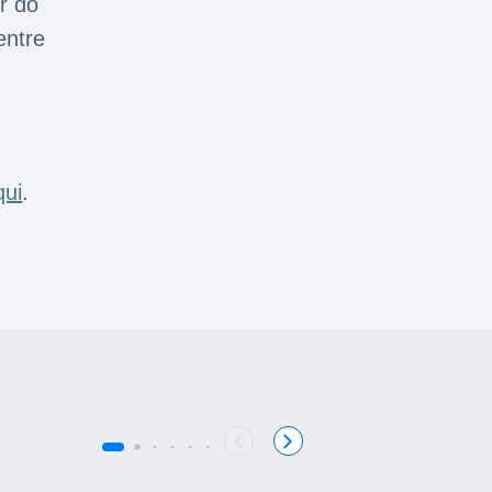
r do
entre
qui
.