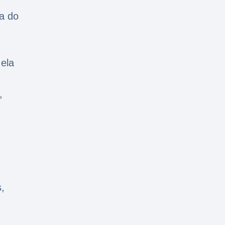
ta do
 ela
,
,