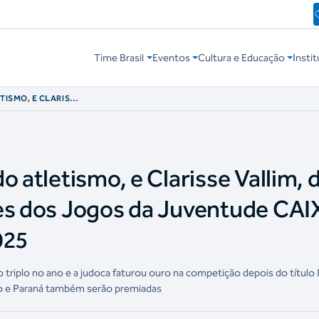
Time Brasil
Eventos
Cultura e Educação
Instit
TISMO, E CLARISSE
ESTAQUES DOS
 PREMIADOS NO
o atletismo, e Clarisse Vallim, 
ues dos Jogos da Juventude CA
025
 triplo no ano e a judoca faturou ouro na competição depois do título
ro e Paraná também serão premiadas