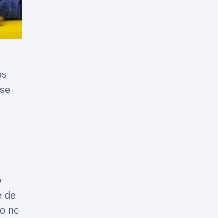
os
sse
o
e de
o no