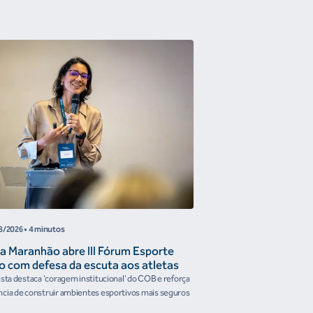
COB
8/2026
• 4 minutos
05/08/2026
• 4 minutos
a Maranhão abre III Fórum Esporte
Reunião de Trabal
o com defesa da escuta aos atletas
Confederações disc
the Future e prese
ista destaca 'coragem institucional' do COB e reforça
Encontro reforçou a artic
organismos intern
cia de construir ambientes esportivos mais seguros
Brasileiro em temas estrat