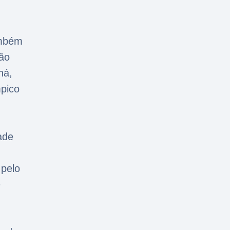
ambém
ão
ná,
pico
ade
 pelo
e