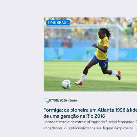
TIME BRASIL
07/08/2026
• 2min
Formiga: de pioneira em Atlanta 1996 à líd
de uma geração na Rio 2016
Jogadora esteve na estreia olímpica do futebol feminino e, 
anos depois, viu estádios lotados nos Jogos Olímpicos no
Brasil