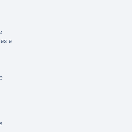
e
les e
e
s