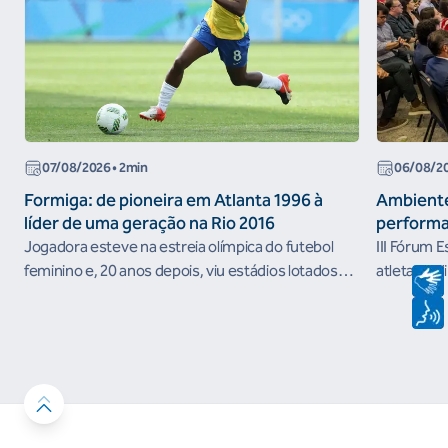
07/08/2026
• 2min
06/08/2
Formiga: de pioneira em Atlanta 1996 à
Ambiente
líder de uma geração na Rio 2016
performa
Jogadora esteve na estreia olímpica do futebol
III Fórum 
feminino e, 20 anos depois, viu estádios lotados
atletas e d
nos Jogos Olímpicos no Brasil
ambientes 
desenvolvi
resultados