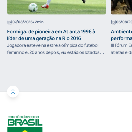
07/08/2026
• 2min
06/08/2
Formiga: de pioneira em Atlanta 1996 à
Ambiente
líder de uma geração na Rio 2016
performa
Jogadora esteve na estreia olímpica do futebol
III Fórum 
feminino e, 20 anos depois, viu estádios lotados
atletas e d
nos Jogos Olímpicos no Brasil
ambientes 
desenvolvi
resultados