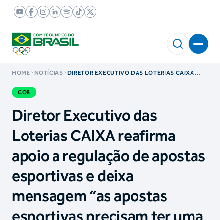
HOME
NOTÍCIAS
DIRETOR EXECUTIVO DAS LOTERIAS CAIXA
REAFIRMA APOIO A REGULAÇÃO DE APOSTAS
ESPORTIVAS E DEIXA MENSAGEM “AS APOSTAS
COB
ESPORTIVAS PRECISAM TER UMA FINALIDADE”
Diretor Executivo das
Loterias CAIXA reafirma
apoio a regulação de apostas
esportivas e deixa
mensagem “as apostas
esportivas precisam ter uma