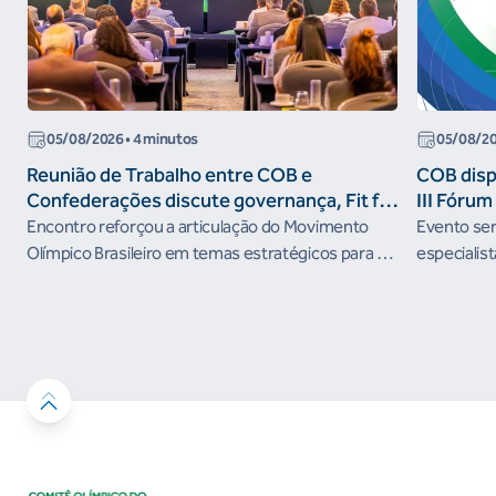
05/08/2026
• 4 minutos
05/08/2
Reunião de Trabalho entre COB e
COB dispo
Confederações discute governança, Fit for
III Fóru
the Future e presença do Brasil em
Encontro reforçou a articulação do Movimento
Evento será
organismos internacionais
Olímpico Brasileiro em temas estratégicos para os
especialist
próximos ciclos
Janeiro