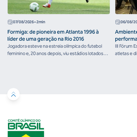
07/08/2026
• 2min
06/08/2
Formiga: de pioneira em Atlanta 1996 à
Ambiente
líder de uma geração na Rio 2016
performa
Jogadora esteve na estreia olímpica do futebol
III Fórum 
feminino e, 20 anos depois, viu estádios lotados
atletas e d
nos Jogos Olímpicos no Brasil
ambientes 
desenvolvi
resultados