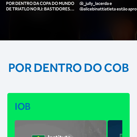
POR DENTRO DA COPA DO MUNDO
@_jully_lacerda​ e
DE TRIATLO NO RJ: BASTIDORES,
@alicebinattiatleta​ estão apr
TORCIDA, LOUNGE DOS ATLETAS E
para o pódio das poses? 🥇✨
MAIS!
POR DENTRO DO COB
IOB