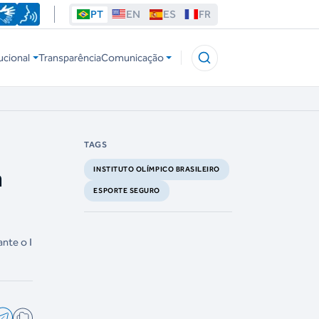
PT
EN
ES
FR
ucional
Transparência
Comunicação
TAGS
a
INSTITUTO OLÍMPICO BRASILEIRO
ESPORTE SEGURO
nte o I