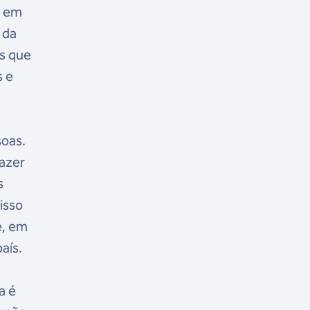
l em
 da
as que
s e
soas.
fazer
s
isso
e, em
aís.
a é