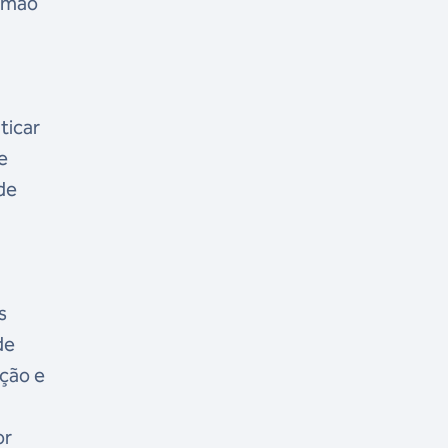
a mão
ticar
e
de
s
de
ção e
or