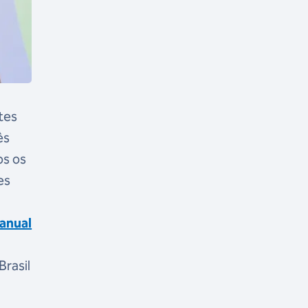
tes
ês
os os
es
anual
Brasil