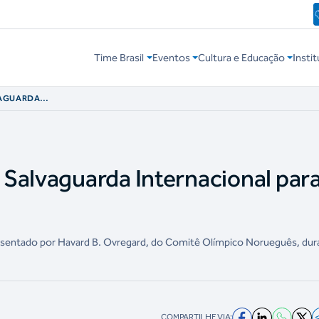
Time Brasil
Eventos
Cultura e Educação
Instit
VAGUARDA
AS NO ESPORTE
Salvaguarda Internacional par
sentado por Havard B. Ovregard, do Comitê Olímpico Norueguês, dura
COMPARTILHE VIA: