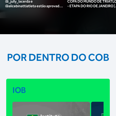
@_jully_lacerda​ e
COPA DO MUNDO DE TRIATLO
@alicebinattiatleta​ estão aprovadas
- ETAPA DO RIO DE JANEIRO |
para o pódio das poses? 🥇✨
MASCULINO
POR DENTRO DO COB
IOB