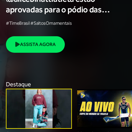
aprovadas para o pódio das
poses? 🥇✨
#TimeBrasil #SaltosOrnamentais
ASSISTA AGORA
Destaque