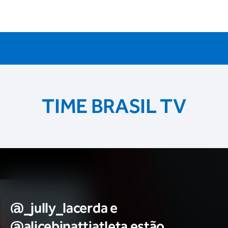
TIME BRASIL TV
@_jully_lacerda​ e
@alicebinattiatleta​ estão