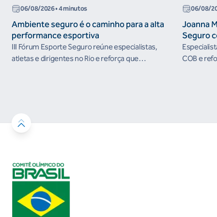
06/08/2026
• 4 minutos
06/08/2
Ambiente seguro é o caminho para a alta
Joanna M
performance esportiva
Seguro c
III Fórum Esporte Seguro reúne especialistas,
Especialis
atletas e dirigentes no Rio e reforça que
COB e refo
ambientes protegidos são condição para o
esportivos
desenvolvimento esportivo e a conquista de
resultados