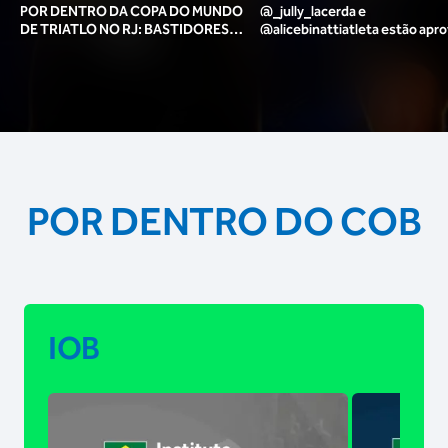
POR DENTRO DA COPA DO MUNDO
@_jully_lacerda​ e
DE TRIATLO NO RJ: BASTIDORES,
@alicebinattiatleta​ estão apr
TORCIDA, LOUNGE DOS ATLETAS E
para o pódio das poses? 🥇✨
MAIS!
POR DENTRO DO COB
IOB