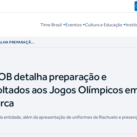
Time Brasil
Eventos
Cultura e Educação
Instit
ETALHA PREPARAÇÃO
TADOS AOS JOGOS
ORRO DA URCA
COB detalha preparação e
oltados aos Jogos Olímpicos e
Urca
 entidade, além da apresentação de uniformes da Riachuelo e presen