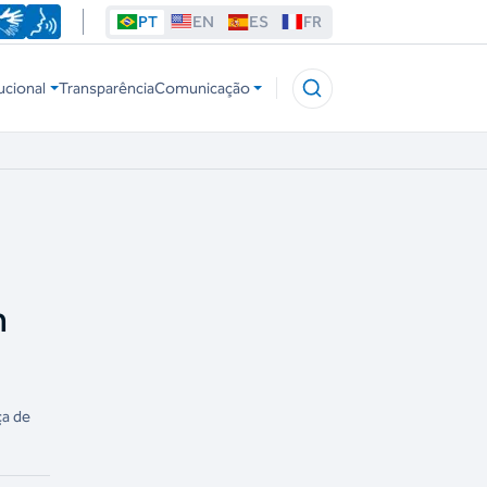
PT
EN
ES
FR
ucional
Transparência
Comunicação
m
ça de