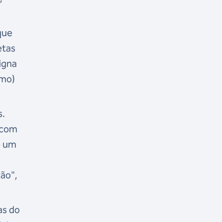
que
etas
vigna
smo)
s.
 com
o um
ão",
as do