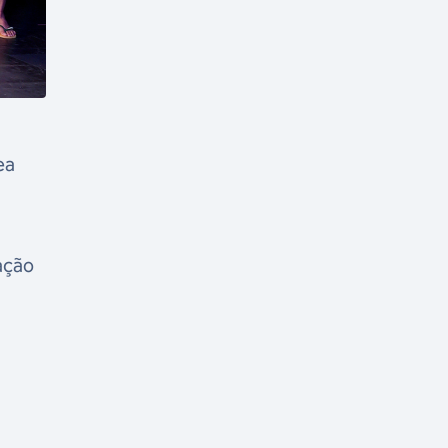
ea
ação