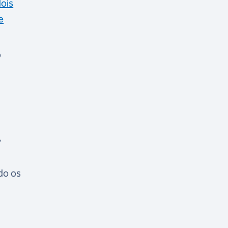
dois
e
o
,
do os