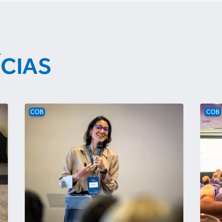
ÍCIAS
COB
COB