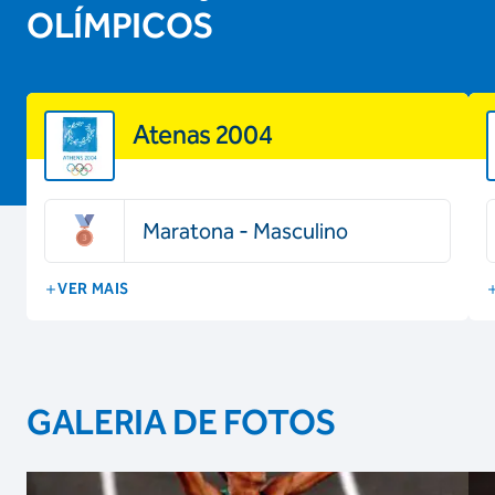
OLÍMPICOS
Atenas 2004
Maratona - Masculino
VER MAIS
GALERIA DE FOTOS