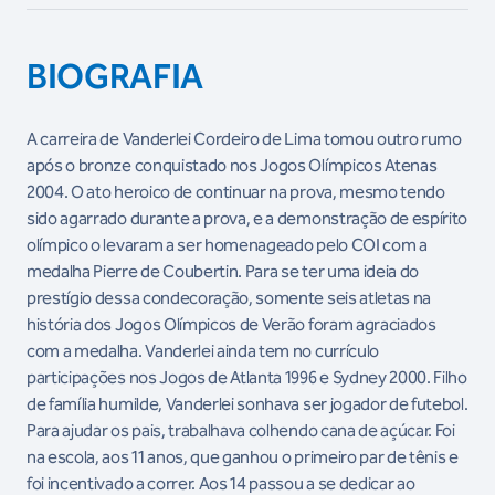
BIOGRAFIA
A carreira de Vanderlei Cordeiro de Lima tomou outro rumo
após o bronze conquistado nos Jogos Olímpicos Atenas
2004. O ato heroico de continuar na prova, mesmo tendo
sido agarrado durante a prova, e a demonstração de espírito
olímpico o levaram a ser homenageado pelo COI com a
medalha Pierre de Coubertin. Para se ter uma ideia do
prestígio dessa condecoração, somente seis atletas na
história dos Jogos Olímpicos de Verão foram agraciados
com a medalha. Vanderlei ainda tem no currículo
participações nos Jogos de Atlanta 1996 e Sydney 2000. Filho
de família humilde, Vanderlei sonhava ser jogador de futebol.
Para ajudar os pais, trabalhava colhendo cana de açúcar. Foi
na escola, aos 11 anos, que ganhou o primeiro par de tênis e
foi incentivado a correr. Aos 14 passou a se dedicar ao