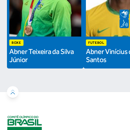
BOXE
FUTEBOL
Abner Teixeira da Silva
Abner Vinícius 
Júnior
Santos