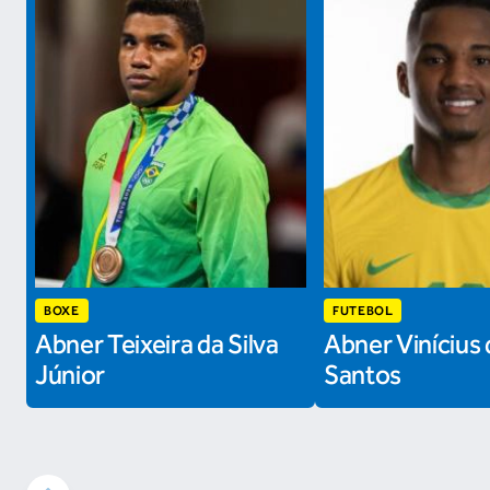
BOXE
FUTEBOL
Abner Teixeira da Silva
Abner Vinícius 
Júnior
Santos