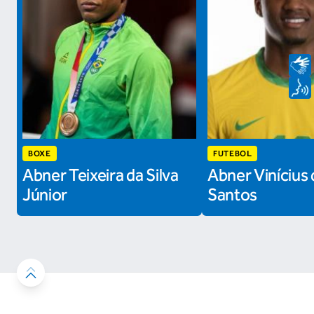
BOXE
FUTEBOL
Abner Teixeira da Silva
Abner Vinícius 
Júnior
Santos