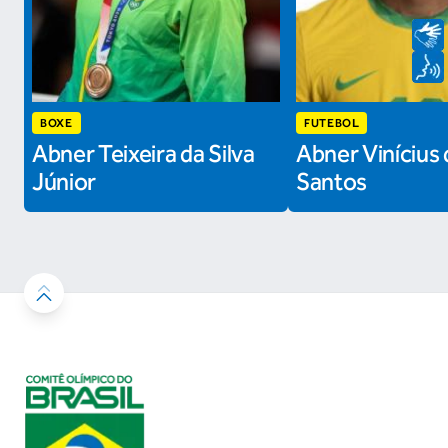
BOXE
FUTEBOL
Abner Teixeira da Silva
Abner Vinícius 
Júnior
Santos