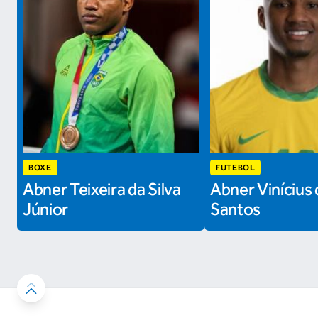
BOXE
FUTEBOL
Abner Teixeira da Silva
Abner Vinícius 
Júnior
Santos