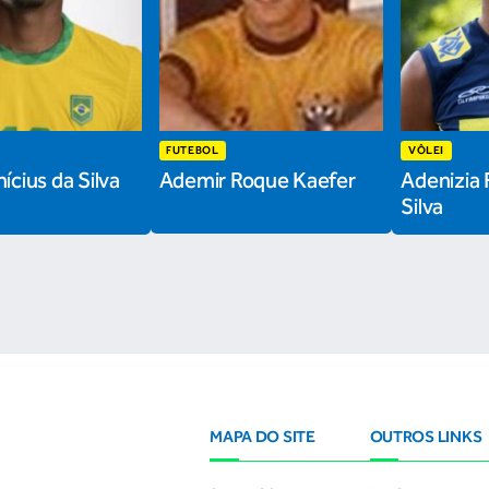
FUTEBOL
VÔLEI
ícius da Silva
Ademir Roque Kaefer
Adenizia 
Silva
MAPA DO SITE
OUTROS LINKS