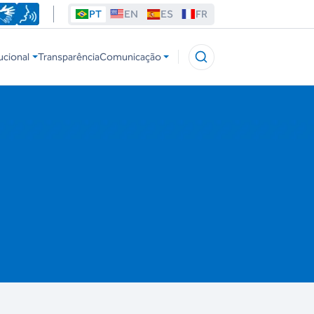
PT
EN
ES
FR
ucional
Transparência
Comunicação