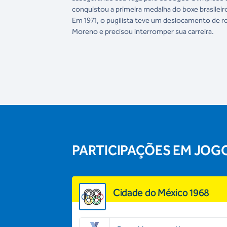
conquistou a primeira medalha do boxe brasileiro
Em 1971, o pugilista teve um deslocamento de 
Moreno e precisou interromper sua carreira.
PARTICIPAÇÕES EM JOG
Cidade do México 1968