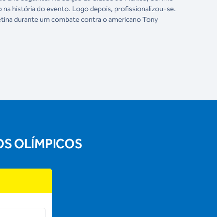
 na história do evento. Logo depois, profissionalizou-se.
retina durante um combate contra o americano Tony
OS OLÍMPICOS