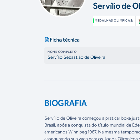
Servílio de Ol
MEDALHAS OLÍMPICAS:
Ficha técnica
NOME COMPLETO
Servílio Sebastião de Oliveira
BIOGRAFIA
Servílio de Oliveira começou a praticar boxe ju
Brasil, após a conquista do título mundial de Éd
americanos Winnipeg 1967. Na mesma temporada
assegurando sua vaga para os Jogos Olímpicos d