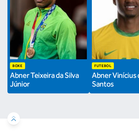
BOXE
FUTEBOL
Abner Teixeira da Silva
Abner Vinícius 
Júnior
Santos