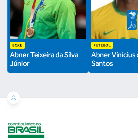
BOXE
FUTEBOL
Abner Teixeira da Silva
Abner Vinícius 
Júnior
Santos