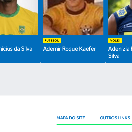
FUTEBOL
VÔLEI
ícius da Silva
Ademir Roque Kaefer
Adenizia 
Silva
MAPA DO SITE
OUTROS LINKS