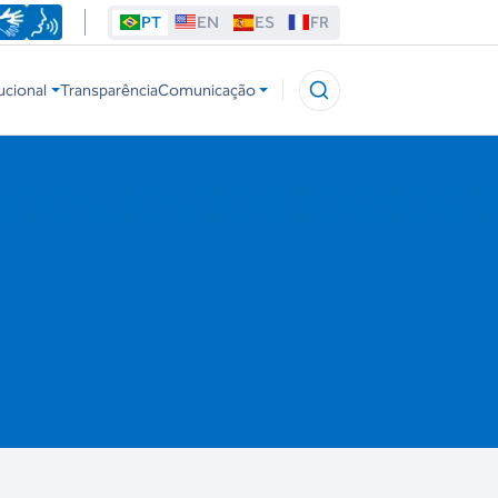
PT
EN
ES
FR
ucional
Transparência
Comunicação