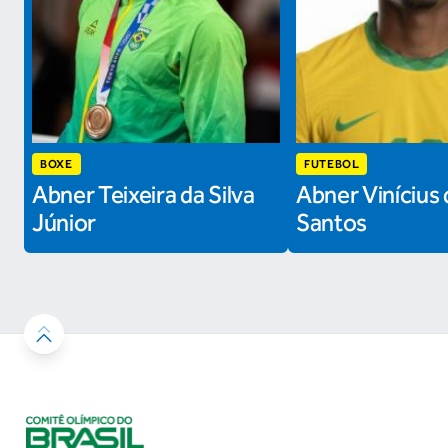
BOXE
FUTEBOL
Abner Teixeira da Silva
Abner Vinícius 
Júnior
Santos