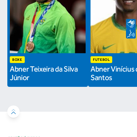
BOXE
FUTEBOL
Abner Teixeira da Silva
Abner Vinícius 
Júnior
Santos