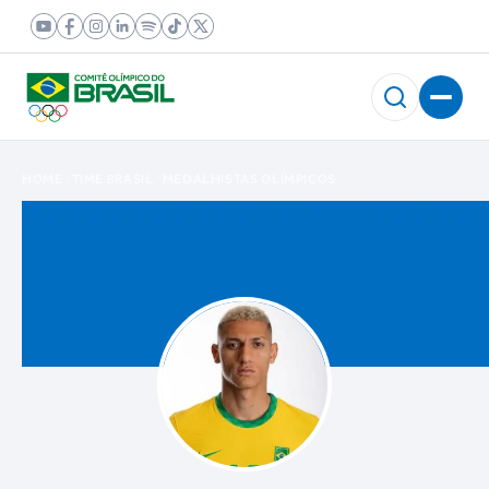
HOME
TIME BRASIL
MEDALHISTAS OLÍMPICOS