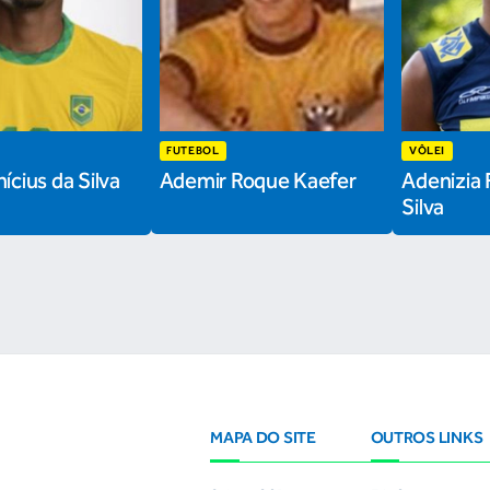
FUTEBOL
VÔLEI
ícius da Silva
Ademir Roque Kaefer
Adenizia 
Silva
MAPA DO SITE
OUTROS LINKS