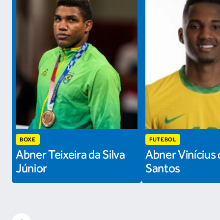
BOXE
FUTEBOL
Abner Teixeira da Silva
Abner Vinícius 
Júnior
Santos