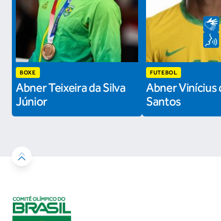
BOXE
FUTEBOL
Abner Teixeira da Silva
Abner Vinícius 
Júnior
Santos