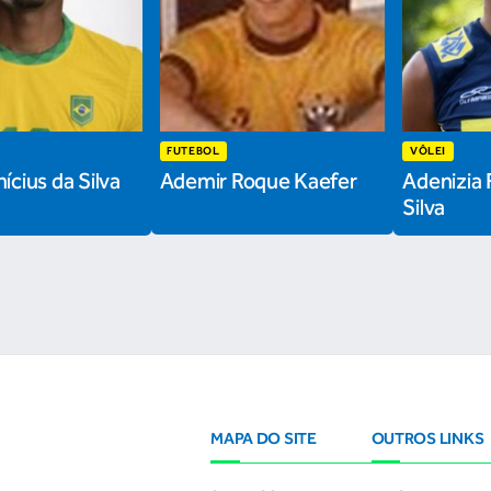
FUTEBOL
VÔLEI
ícius da Silva
Ademir Roque Kaefer
Adenizia 
Silva
MAPA DO SITE
OUTROS LINKS